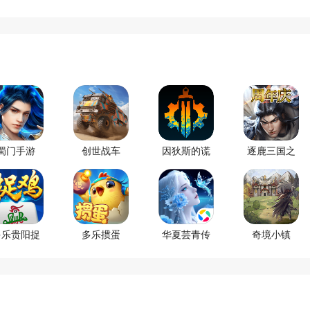
蜀门手游
创世战车
因狄斯的谎
逐鹿三国之
言
君临天下
多乐贵阳捉
多乐掼蛋
华夏芸青传
奇境小镇
鸡麻将