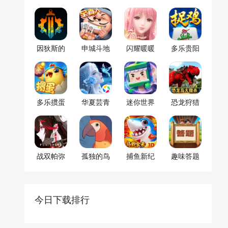
因狄斯的
申城斗地
闪耀暖暖
多乐贵阳
谎言
主
捉鸡麻将
多乐掼蛋
华夏芸青
迷你世界
恐龙狩猎
传
求生
战双帕弥
孤独的鸟
捕鱼新纪
趣味答题
什
儿
元
猜谜
今日下载排行