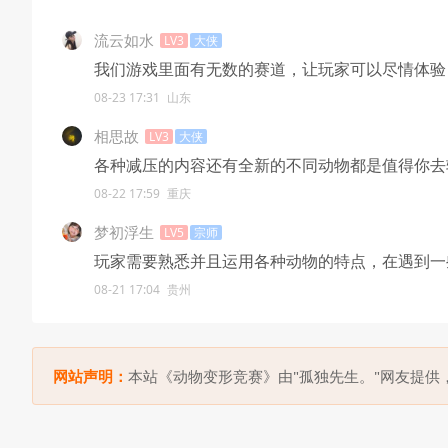
流云如水
LV3
大侠
我们游戏里面有无数的赛道，让玩家可以尽情体验
08-23 17:31
山东
相思故
LV3
大侠
各种减压的内容还有全新的不同动物都是值得你去
08-22 17:59
重庆
梦初浮生
LV5
宗师
玩家需要熟悉并且运用各种动物的特点，在遇到一
08-21 17:04
贵州
网站声明：
本站《动物变形竞赛》由"孤独先生。"网友提