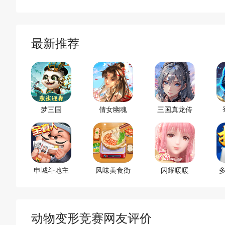
最新推荐
梦三国
倩女幽魂
三国真龙传
申城斗地主
风味美食街
闪耀暖暖
动物变形竞赛网友评价