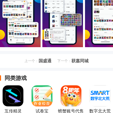
国盛通
获嘉同城
上一个：
下一个：
同类游戏
互传精灵
试卷宝
螃蟹账号代售
数字北大荒