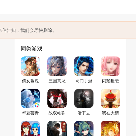
来信告知，我们会尽快删除。
同类游戏
倩女幽魂
三国真龙
蜀门手游
闪耀暖暖
传
华夏芸青
战双帕弥
活下去
我在大清
传
什
当皇帝