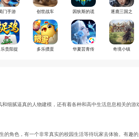
蜀门手游
创世战车
因狄斯的谎
逐鹿三国之
言
君临天下
多乐贵阳捉
多乐掼蛋
华夏芸青传
奇境小镇
鸡麻将
风和细腻逼真的人物建模，还有着各种和高中生活息息相关的游
生的角色，有一个非常真实的校园生活等待玩家去体验。有趣的