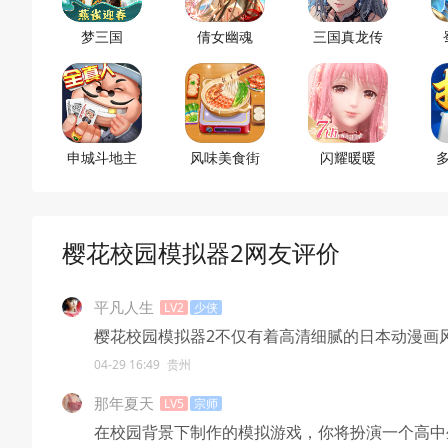
梦三国
倩女幽魂
三国真龙传
申城斗地主
风味美食街
闪耀暖暖
樱花校园模拟器2网友评价
平凡人生
LV2
少侠
樱花校园模拟器2不仅有着高清细腻的日本动漫画
04-29 16:49
贵州
那年夏天
LV5
宗师
在校园背景下制作的模拟游戏，你将扮演一个高中