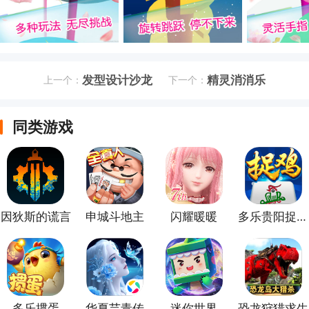
发型设计沙龙
精灵消消乐
上一个：
下一个：
同类游戏
因狄斯的谎言
申城斗地主
闪耀暖暖
多乐贵阳捉鸡麻将
多乐掼蛋
华夏芸青传
迷你世界
恐龙狩猎求生