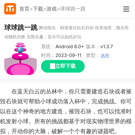
首页
下载
游戏
球球跳一跳
球球跳一跳
舞动指尖，精准落位钻石归你 炫美场景，随乐而
动随机切换 无限乐趣，音乐可以如此好玩
系统：
Android 6.0+
版本：
v1.3.7
时间：
2023-09-11
类型：
休闲
立即下载
在蓝天白云的丛林中，你只需要建造石块或者摧
毁石块就可帮助小球成功落入杯中，完成挑战。你可
以在这个神奇的地方建造，摧毁石块，也可以找准时
机发射小球。所有的挑战都基于对现实物理世界的模
拟，开动你的大脑，破解一个个有趣的谜题吧。