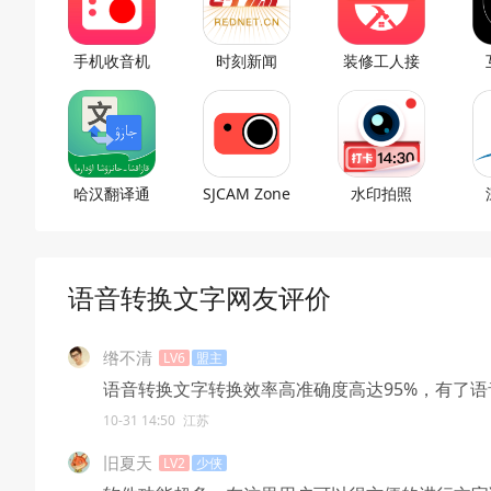
手机收音机
时刻新闻
装修工人接
单
哈汉翻译通
SJCAM Zone
水印拍照
语音转换文字网友评价
绺不清
LV6
盟主
语音转换文字转换效率高准确度高达95%，有了
10-31 14:50
江苏
旧夏天
LV2
少侠