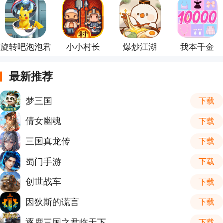
旋转吧泡泡君
小小村长
爆炒江湖
我本千金
最新推荐
梦三国
下载
倩女幽魂
下载
三国真龙传
下载
蜀门手游
下载
创世战车
下载
因狄斯的谎言
下载
逐鹿三国之君临天下
下载