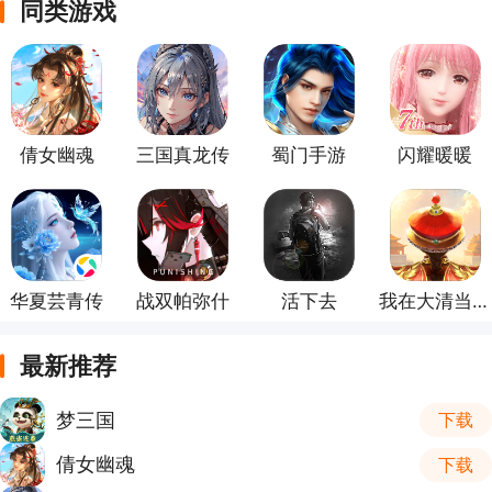
同类游戏
倩女幽魂
三国真龙传
蜀门手游
闪耀暖暖
华夏芸青传
战双帕弥什
活下去
我在大清当皇帝
最新推荐
梦三国
下载
倩女幽魂
下载