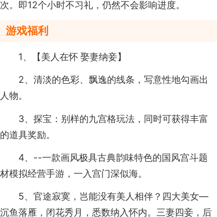
次。即12个小时不习礼，仍然不会影响进度。
游戏福利
1、【美人在怀 娶妻纳妾】
2、清淡的色彩、飘逸的线条，写意性地勾画出
人物。
3、探宝：别样的九宫格玩法，同时可获得丰富
的道具奖励。
4、--一款画风极具古典韵味特色的国风宫斗题
材模拟经营手游，一入宫门深似海。
5、官途寂寞，岂能没有美人相伴？四大美女—
沉鱼落雁，闭花秀月，悉数纳入怀内。三妻四妾，后