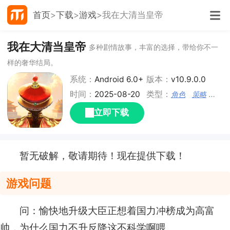
首页
下载
游戏
我在大清当皇帝
我在大清当皇帝
多种剧情故事，丰富的选择，带给你不一
样的奢华结局。
系统：
Android 6.0+
版本：
v10.9.0.0
时间：
2025-08-20
类型：
角色
策略
宫廷
立即下载
暂无破解，敬请期待！现在提供下载！
游戏问题
问：愉快地升级大臣正想着国力冲榜成为高富
帅，为什么国力不升反降这不科学啊喂