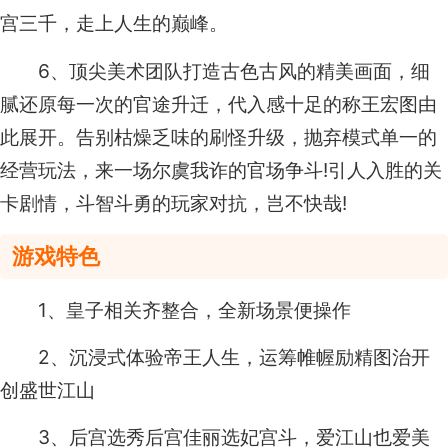
宫三千，走上人生的巅峰。
6、顶尖美术团队打造古色古风的精美画面，细
腻还原每一次的官途升迁，代入感十足的称王宏图由
此展开。告别枯燥乏味的刷怪升级，抛弃模式单一的
经营玩法，来一场尔虞我诈的官场争斗!引人入胜的关
卡剧情，斗智斗勇的玩家对抗，岂不快哉!
游戏特色
1、皇子相关齐整合，全新场景便操作
2、沉浸式体验帝王人生，运筹帷幄励精图治开
创盛世江山
3、后宫选秀后宫佳丽选妃宫斗，爱江山也爱美