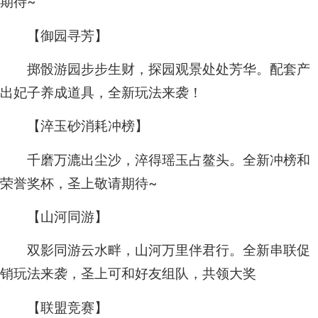
期待~
【御园寻芳】
掷骰游园步步生财，探园观景处处芳华。配套产
出妃子养成道具，全新玩法来袭！
【淬玉砂消耗冲榜】
千磨万漉出尘沙，淬得瑶玉占鳌头。全新冲榜和
荣誉奖杯，圣上敬请期待~
【山河同游】
双影同游云水畔，山河万里伴君行。全新串联促
销玩法来袭，圣上可和好友组队，共领大奖
【联盟竞赛】