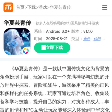
首页
下载
游戏
华夏芸青传
华夏芸青传
一款多人在线畅玩的梦幻国风修仙战斗游戏
系统：
Android 6.0+
版本：
v1.1.0
时间：
2025-08-21
类型：
角色
休闲
仙侠
立即下载
《华夏芸青传》是一款以中国传统文化为背景的
角色扮演手游，玩家可以在一个充满神秘与幻想的开
放世界中探索、冒险和战斗，游戏采用了精美的画风
和多样化的任务系统，玩家可通过培养角色、收集装
备和学习技能，提升自己的实力，对抗各种敌人，丰
富的剧情和NPC互动让玩家能够深入体验到中华文化