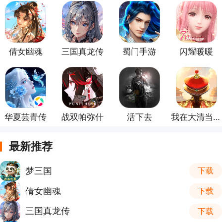
倩女幽魂
三国真龙传
蜀门手游
闪耀暖暖
华夏芸青传
战双帕弥什
活下去
我在大清当皇帝
最新推荐
梦三国
下载
倩女幽魂
下载
三国真龙传
下载