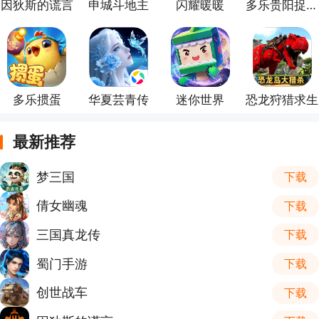
因狄斯的谎言
申城斗地主
闪耀暖暖
多乐贵阳捉鸡麻将
多乐掼蛋
华夏芸青传
迷你世界
恐龙狩猎求生
最新推荐
梦三国
下载
倩女幽魂
下载
三国真龙传
下载
蜀门手游
下载
创世战车
下载