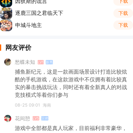
因狄斯的谎言
下载
逐鹿三国之君临天下
下载
申城斗地主
下载
网友评价
愁蝶未知
LV1
新秀
捕鱼新纪元，这是一款画面场景设计打造比较炫
酷的手机游戏，在这款游戏中不仅拥有着比较真
实的暴击挑战玩法，同时还有着全新真人的对战
竞技模式等着你们参与
08-25 09:01
海南
花间憩
LV5
宗师
游戏中全部都是真人玩家，目前福利非常豪华，