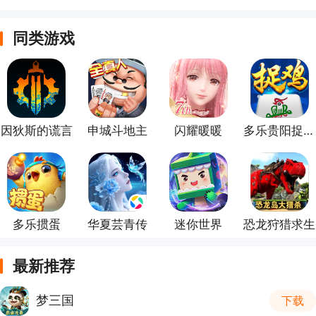
同类游戏
因狄斯的谎言
申城斗地主
闪耀暖暖
多乐贵阳捉鸡麻将
多乐掼蛋
华夏芸青传
迷你世界
恐龙狩猎求生
最新推荐
梦三国
下载