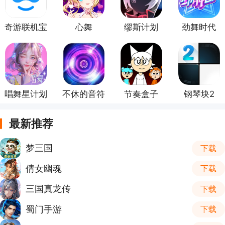
奇游联机宝
心舞
缪斯计划
劲舞时代
唱舞星计划
不休的音符
节奏盒子
钢琴块2
最新推荐
梦三国
下载
倩女幽魂
下载
三国真龙传
下载
蜀门手游
下载