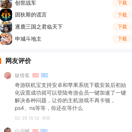
创世战车
下载
因狄斯的谎言
下载
逐鹿三国之君临天下
下载
申城斗地主
下载
网友评价
纵情客
LV5
宗师
奇游联机宝支持安卓和苹果系统下载安装后初始
化设置成功就可以登陆奇游会员一键加速了一键
解决各种问题，让你的主机游戏不再卡顿，
ps4、ns等等，你还在等什么
02-25 15:12
河北
山川赋
LV1
新秀