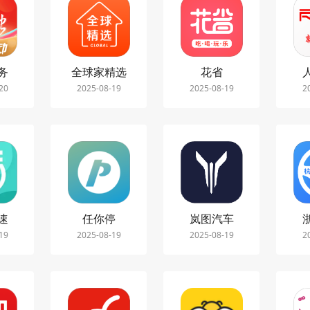
务
全球家精选
花省
20
2025-08-19
2025-08-19
2
速
任你停
岚图汽车
19
2025-08-19
2025-08-19
2