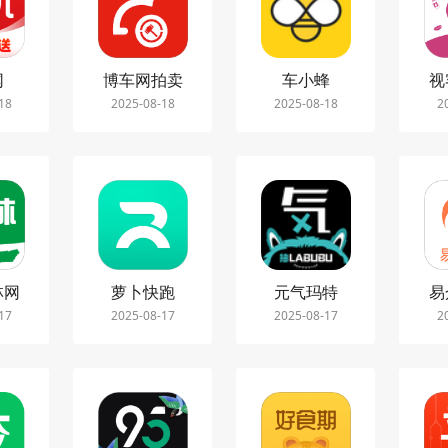
网
博车网拍卖
车小蜂
视
18
2025-08-18
2025-08-18
2
林网
萝卜快跑
元气玛特
易
17
2025-08-17
2025-08-17
2