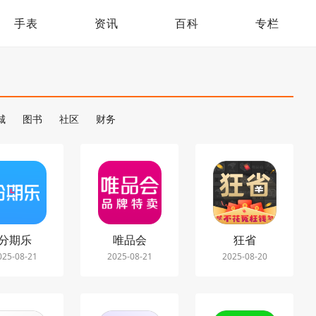
手表
资讯
百科
专栏
城
图书
社区
财务
分期乐
唯品会
狂省
025-08-21
2025-08-21
2025-08-20