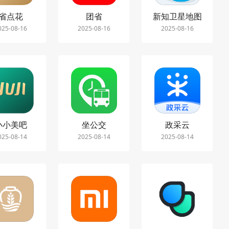
省点花
团省
新知卫星地图
025-08-16
2025-08-16
2025-08-16
小小美吧
坐公交
政采云
025-08-14
2025-08-14
2025-08-14