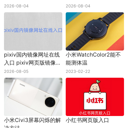
2026-08-04
2026-08-04
pixiv国内镜像网址在线
小米WatchColor2能不
入口 pixiv网页版镜像链
能测体温
接
2026-08-05
2023-02-22
小米Civi3屏幕闪烁的解
小红书网页版入口