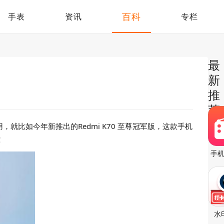
百科
手表
资讯
专栏
最
新
推
荐
比如今年新推出的Redmi K70 至尊冠军版，这款手机
！
手
水