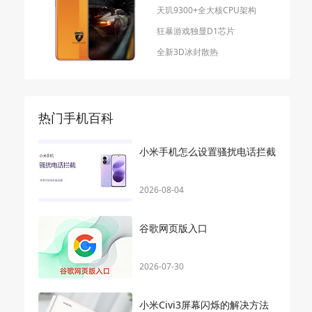
天玑9300+全大核CPU架构
狂暴游戏独显D1芯片
全新3D冰封散热
热门手机百科
小米手机怎么设置骚扰电话拦截
2026-08-04
谷歌网页版入口
2026-07-30
小米Civi3屏幕闪烁的解决方法