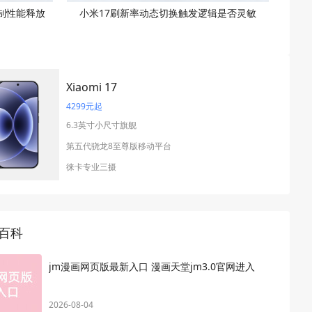
制性能释放
小米17刷新率动态切换触发逻辑是否灵敏
Xiaomi 17
4299元起
6.3英寸小尺寸旗舰
第五代骁龙8至尊版移动平台
徕卡专业三摄
百科
jm漫画网页版最新入口 漫画天堂jm3.0官网进入
2026-08-04