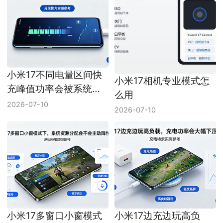
小米17不同电量区间快
小米17相机专业模式怎
充峰值功率会被系统区
么用
分限制吗
2026-07-10
2026-07-10
小米17多窗口小窗模式
小米17边充边玩高负