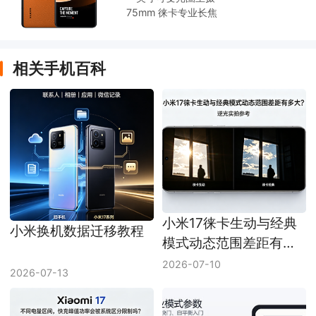
75mm 徕卡专业长焦
相关手机百科
小米17徕卡生动与经典
小米换机数据迁移教程
模式动态范围差距有多
大
2026-07-10
2026-07-13