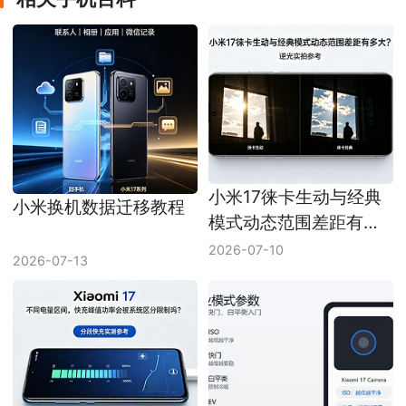
小米17徕卡生动与经典
小米换机数据迁移教程
模式动态范围差距有多
大
2026-07-10
2026-07-13