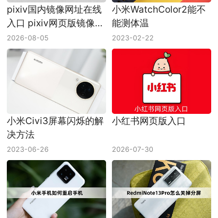
pixiv国内镜像网址在线
小米WatchColor2能不
入口 pixiv网页版镜像链
能测体温
接
2026-08-05
2023-02-22
小米Civi3屏幕闪烁的解
小红书网页版入口
决方法
2023-06-26
2026-07-30