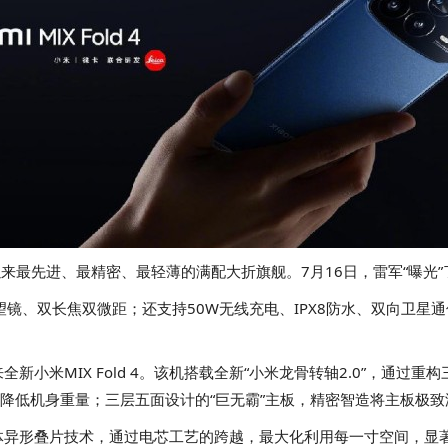
有史以来最先进、最精密、最轻薄的满配大折旗舰。7月16日，雷军“曝
5X潜望镜、双长焦双微距；还支持50W无线充电、IPX8防水、双向卫
小米MIX Fold 4。该机搭载全新“小米龙骨转轴2.0”，通
大化降低机身重量；三层五面设计的“巨无霸”主板，精密智造将主板极
采用立体异形叠片技术，通过电芯工艺的跨越，最大化利用每一寸空间，显