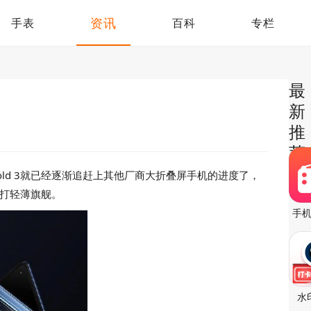
资讯
手表
百科
专栏
最
新
推
荐
Fold 3就已经逐渐追赶上其他厂商大折叠屏手机的进度了，
，主打轻薄旗舰。
手
水