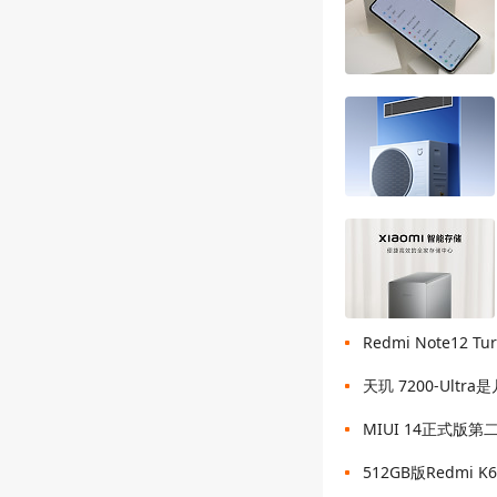
Redmi Note12
天玑 7200-Ultra
MIUI 14正式
512GB版Redm