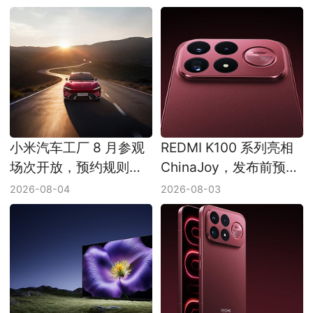
小米汽车工厂 8 月参观
REDMI K100 系列亮相
场次开放，预约规则同
ChinaJoy，发布前预热
步更新
节奏加快
2026-08-04
2026-08-03