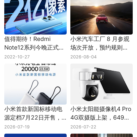
值得期待！Redmi
小米汽车工厂 8 月参观
Note12系列今晚正式发
场次开放，预约规则同
布
步更新
2022-10-27
2026-08-04
小米首款新国标移动电
小米太阳能摄像机4 Pro
源定档7月22日开售，
4G双摄版上架，649元
售价149元
主打免布线
2026-07-19
2026-07-22