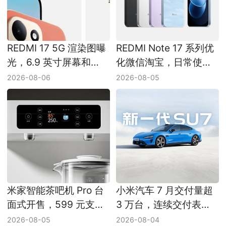
REDMI 17 5G 渲染图曝
REDMI Note 17 系列优
光，6.9 英寸屏幕和
化微信淘宝，日常使用
7500mAh 电池受关注
更流畅
2026-08-06
2026-08-05
米家智能茶吧机 Pro 台
小米汽车 7 月交付量超
面式开售，599 元支持
3 万台，连续交付表现
即热煮茶和双区出水
受关注
2026-08-05
2026-08-04