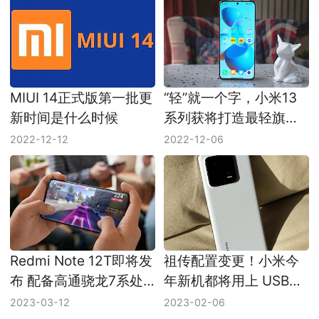
MIUI 14正式版第一批更
“轻”就一个字，小米13
新时间是什么时候
系列获将打造最轻旗舰
手机
2022-12-12
2022-12-06
Redmi Note 12T即将发
祖传配置变更！小米今
布 配备高通骁龙7系处
年新机都将用上 USB
理器
3.X
2023-03-12
2023-02-06