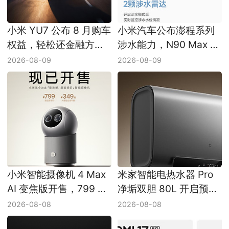
小米 YU7 公布 8 月购车
小米汽车公布澎程系列
权益，轻松还金融方案
涉水能力，N90 Max 最
上线
高涉水深度 750mm
2026-08-09
2026-08-09
小米智能摄像机 4 Max
米家智能电热水器 Pro
AI 变焦版开售，799 元
净垢双胆 80L 开启预
主打 AI 看护和视频搜索
售，8 月 13 日正式开售
2026-08-08
2026-08-08