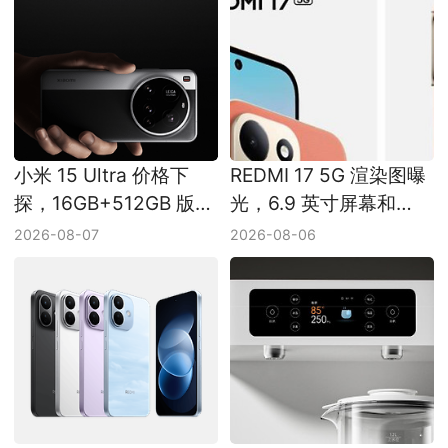
小米 15 Ultra 价格下
REDMI 17 5G 渲染图曝
探，16GB+512GB 版本
光，6.9 英寸屏幕和
现新低
7500mAh 电池受关注
2026-08-07
2026-08-06