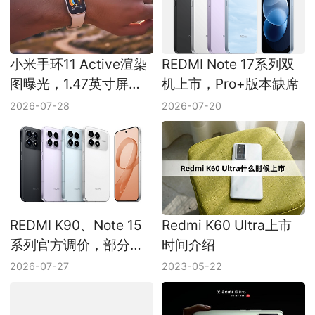
小米手环11 Active渲染
REDMI Note 17系列双
图曝光，1.47英寸屏幕
机上市，Pro+版本缺席
和300mAh电池受关注
2026-07-28
2026-07-20
REDMI K90、Note 15
Redmi K60 Ultra上市
系列官方调价，部分机
时间介绍
型价格上浮
2026-07-27
2023-05-22