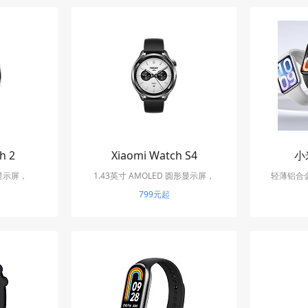
h 2
Xiaomi Watch S4
小
 显示屏，
1.43英寸 AMOLED 圆形显示屏，
轻薄铝合
约600尼特亮
466×466 分辨率
799元起
理