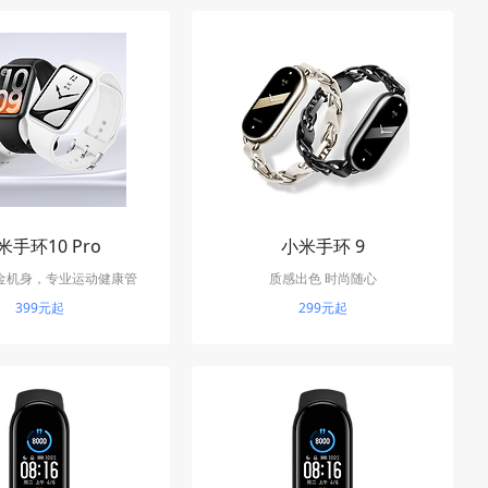
米手环10 Pro
小米手环 9
金机身，专业运动健康管
质感出色 时尚随心
，21天超长续航
399元起
299元起