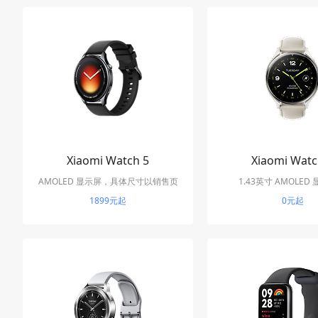
Xiaomi Watch 5
Xiaomi Watc
AMOLED 显示屏，具体尺寸以销售页
1.43英寸 AMOLED
1899元起
面为准
466×466 分辨率，最高
0元起
度