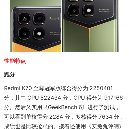
性能特点
跑分
Redmi K70 至尊冠军版综合得分为 2250401
分，其中 CPU 522434 分，GPU 得分为 917166
分。然后又实用《GeekBench 6》进行了测试，
可以看到单核得分 2284 分，多核得分 7634 分，
成绩也是比较抢眼的。接着还使用《安兔兔评测》