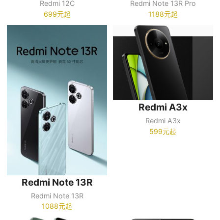
Redmi 12C
Redmi Note 13R Pro
699元起
1188元起
Redmi A3x
Redmi A3x
599元起
Redmi Note 13R
Redmi Note 13R
1088元起