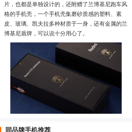
片，也都是单独设计的，还附赠了兰博基尼跑车风
格的手机壳，一个手机壳集磨砂质感的塑料、素
皮、玻璃、凯夫拉多种材质于一身，还有金属的兰
博基尼盾牌，可以说十分用心了。
同品牌手机推荐