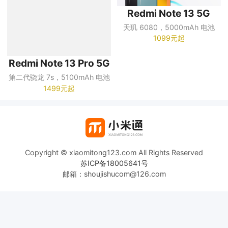
Redmi Note 13 5G
天玑 6080，5000mAh 电池
1099元起
Redmi Note 13 Pro 5G
第二代骁龙 7s，5100mAh 电池
1499元起
Copyright © xiaomitong123.com All Rights Reserved
苏ICP备18005641号
邮箱：shoujishucom@126.com