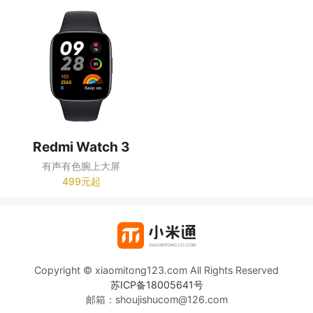
Redmi Watch 3
有声有色腕上大屏
499元起
Copyright © xiaomitong123.com All Rights Reserved
苏ICP备18005641号
邮箱：shoujishucom@126.com