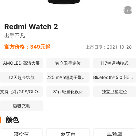
1
/
4
Redmi Watch 2
出手不凡
官方价格：
349元起
上市日期：2021-10-28
AMOLED 高清大屏
独立卫星定位
117种运动模式
12天超长续航
225 mAh锂离子聚合物电池
Bluetooth®5.0 (低功耗蓝牙)
支持北斗/GPS/GLONASS/GALILEO
31g 轻量化设计
独立卫星定位
磁吸充电
颜色
深空蓝
象牙白
典雅黑