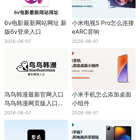
6v电影最新网站网址 新
小米电视S Pro怎么连接
版6v登录入口
eARC音响
2026-08-07
2026-08-07
鸟鸟韩漫最新官网入口
小米手机怎么添加桌面
鸟鸟韩漫网页版入口地
小组件
址
2026-08-07
2026-08-07