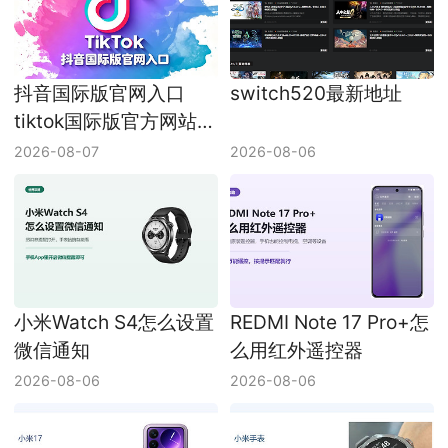
抖音国际版官网入口
switch520最新地址
tiktok国际版官方网站入
口
2026-08-07
2026-08-06
小米Watch S4怎么设置
REDMI Note 17 Pro+怎
微信通知
么用红外遥控器
2026-08-06
2026-08-06