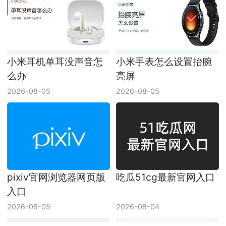
小米耳机单耳没声音怎
小米手表怎么设置抬腕
么办
亮屏
2026-08-05
2026-08-05
pixiv官网浏览器网页版
吃瓜51cg最新官网入口
入口
2026-08-05
2026-08-04