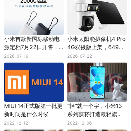
小米首款新国标移动电
小米太阳能摄像机4 Pro
源定档7月22日开售，
4G双摄版上架，649元
售价149元
主打免布线
2026-07-19
2026-07-22
MIUI 14正式版第一批更
“轻”就一个字，小米13
新时间是什么时候
系列获将打造最轻旗舰
手机
2022-12-12
2022-12-06