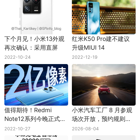
下个月见！小米13外观
红米K50 Pro建不建议
再次确认：采用直屏
升级MIUI 14
2022-10-24
2022-12-19
值得期待！Redmi
小米汽车工厂 8 月参观
Note12系列今晚正式发
场次开放，预约规则同
布
步更新
2022-10-27
2026-08-04