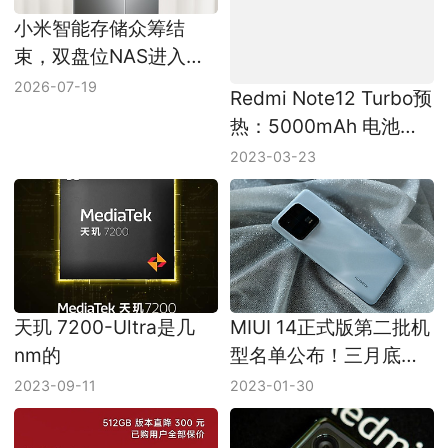
小米智能存储众筹结
Redmi Note12 Turbo预
束，双盘位NAS进入发
热：5000mAh 电池，
货阶段
1.33天超长续航！
2026-07-19
2023-03-23
天玑 7200-Ultra是几
MIUI 14正式版第二批机
nm的
型名单公布！三月底可
陆续升级
2023-09-11
2023-01-30