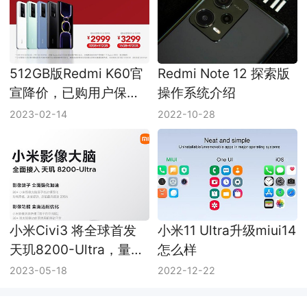
512GB版Redmi K60官
Redmi Note 12 探索版
宣降价，已购用户保价
操作系统介绍
服务已上线
2023-02-14
2022-10-28
小米Civi3 将全球首发
小米11 Ultra升级miui14
天玑8200-Ultra，量身
怎么样
打造的影像特长芯片
2023-05-18
2022-12-22