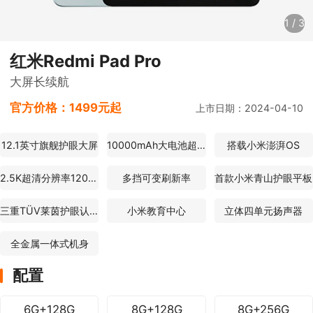
1
/
3
红米Redmi Pad Pro
大屏长续航
官方价格：
1499元起
上市日期：2024-04-10
12.1英寸旗舰护眼大屏
10000mAh大电池超长待机
搭载小米澎湃OS
2.5K超清分辨率120Hz
多挡可变刷新率
首款小米青山护眼平板
三重TÜV莱茵护眼认证
小米教育中心
立体四单元扬声器
全金属一体式机身
配置
6G+128G
8G+128G
8G+256G