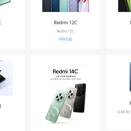
Redmi 12C
C
Redmi 12C
699元起
R
6.88 
5