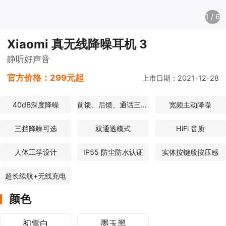
1
/
6
Xiaomi 真无线降噪耳机 3
静听好声音
官方价格：
299元起
上市日期：2021-12-28
40dB深度降噪
前馈、后馈、通话三个麦克风
宽频主动降噪
三挡降噪可选
双通透模式
HiFi 音质
人体工学设计
IP55 防尘防水认证
实体按键般按压感
超长续航+无线充电
颜色
初雪白
墨玉黑