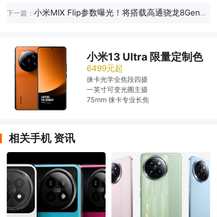
小米MIX Flip参数曝光！将搭载高通骁龙8Gen3处理器
下一篇：
小米13 Ultra 限量定制色
6499元起
徕卡光学全焦段四摄
一英寸可变光圈主摄
75mm 徕卡专业长焦
相关手机 资讯