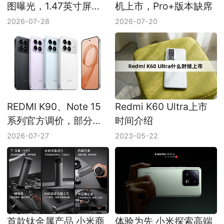
图曝光，1.47英寸屏幕
机上市，Pro+版本缺席
和300mAh电池受关注
2026-07-28
2026-07-20
REDMI K90、Note 15
Redmi K60 Ultra上市
系列官方调价，部分机
时间介绍
型价格上浮
2026-07-27
2023-05-22
首款钛金属产品 小米商
体验为先 小米探索高端