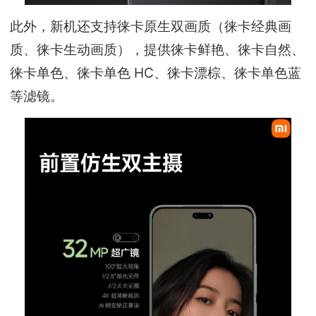
此外，新机还支持徕卡原生双画质（徕卡经典画
质、徕卡生动画质），提供徕卡鲜艳、徕卡自然、
徕卡单色、徕卡单色 HC、徕卡漂棕、徕卡单色蓝
等滤镜。