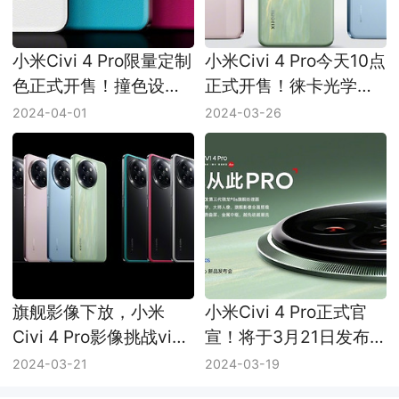
小米Civi 4 Pro限量定制
小米Civi 4 Pro今天10点
色正式开售！撞色设计
正式开售！徕卡光学大
售价3599元
师影像
2024-04-01
2024-03-26
旗舰影像下放，小米
小米Civi 4 Pro正式官
Civi 4 Pro影像挑战vivo
宣！将于3月21日发布
X100？
首发第三代骁龙8s
2024-03-21
2024-03-19