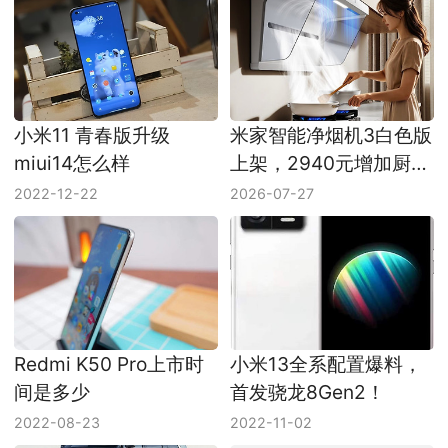
小米11 青春版升级
米家智能净烟机3白色版
miui14怎么样
上架，2940元增加厨房
新配色
2022-12-22
2026-07-27
Redmi K50 Pro上市时
小米13全系配置爆料，
间是多少
首发骁龙8Gen2！
2022-08-23
2022-11-02