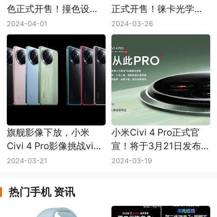
色正式开售！撞色设计
正式开售！徕卡光学大
售价3599元
师影像
2024-04-01
2024-03-26
旗舰影像下放，小米
小米Civi 4 Pro正式官
Civi 4 Pro影像挑战vivo
宣！将于3月21日发布
X100？
首发第三代骁龙8s
2024-03-21
2024-03-19
热门手机 资讯