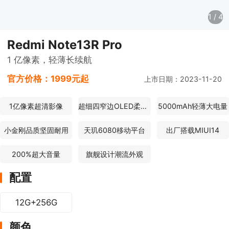
1
/
4
Redmi Note13R Pro
1 亿像素，轻薄长续航
官方价格：
1999元起
上市日期：2023-11-20
1亿像素超清影像
超细四窄边OLED柔性直屏
5000mAh轻薄大电量
小金刚品质坚固耐用
天玑6080移动平台
出厂搭载MIUI14
200%超大音量
旗舰设计潮流外观
配置
12G+256G
颜色