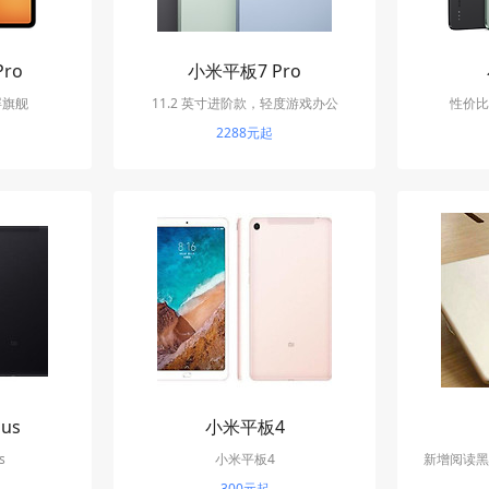
ro
小米平板7 Pro
屏旗舰
11.2 英寸进阶款，轻度游戏办公
性价比
2288元起
us
小米平板4
s
小米平板4
新增阅读黑
300元起