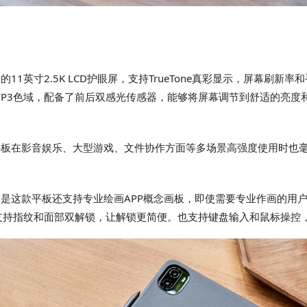
11英寸2.5K LCD护眼屏，支持TrueTone真彩显示，屏幕刷新
拥有P3色域，配备了前后双感光传感器，能够将屏幕调节到舒适的亮度
平板在影音娱乐、大型游戏、文件协作方面等多场景高强度使用时也
的是这款平板还支持专业绘画APP概念画板，即使需要专业作画的用户也
支持指纹和面部双解锁，让解锁更简便。也支持键盘输入和鼠标操控