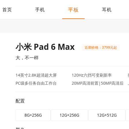
平板
首页
手机
耳机
小米 Pad 6 Max
近期价格：3799元起
大，不一样
14英寸2.8K超清超大屏
120Hz六挡可变刷新率
PC级多任务自由工作台
20MP高清前置|50MP高清后
置
配置
8G+256G
12G+256G
12G+512G