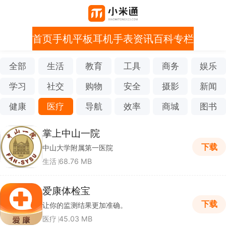
首页
手机
平板
耳机
手表
资讯
百科
专栏
全部
生活
教育
工具
商务
娱乐
学习
社交
购物
安全
摄影
新闻
健康
医疗
导航
效率
商城
图书
掌上中山一院
下载
中山大学附属第一医院
生活
68.76 MB
爱康体检宝
下载
让你的监测结果更加准确。
医疗
45.03 MB