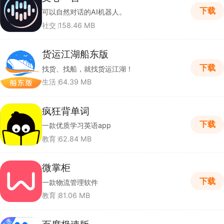
下载
可以自然对话的AI机器人。
社交
158.46 MB
货运江湖船东版
下载
找货、找船，就找货运江湖！
生活
64.39 MB
疯狂背单词
下载
一款优质学习英语app
教育
62.84 MB
微掌柜
下载
一款物流管理软件
教育
81.06 MB