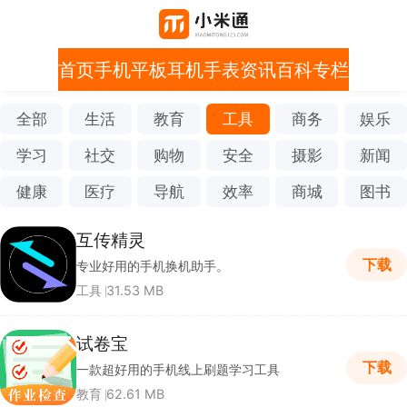
首页
手机
平板
耳机
手表
资讯
百科
专栏
全部
生活
教育
工具
商务
娱乐
学习
社交
购物
安全
摄影
新闻
健康
医疗
导航
效率
商城
图书
互传精灵
下载
专业好用的手机换机助手。
工具
31.53 MB
试卷宝
下载
一款超好用的手机线上刷题学习工具
教育
62.61 MB