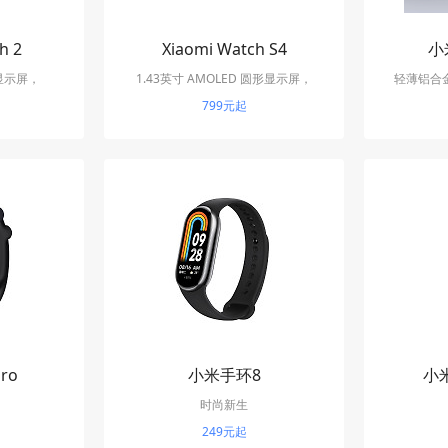
h 2
Xiaomi Watch S4
小
 显示屏，
1.43英寸 AMOLED 圆形显示屏，
轻薄铝合
约600尼特亮
466×466 分辨率
799元起
理
ro
小米手环8
小米
时尚新生
249元起