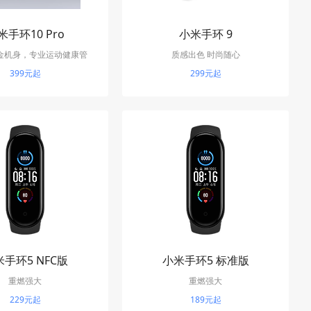
米手环10 Pro
小米手环 9
金机身，专业运动健康管
质感出色 时尚随心
，21天超长续航
399元起
299元起
手环5 NFC版
小米手环5 标准版
重燃强大
重燃强大
229元起
189元起