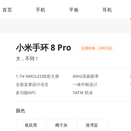
首页
手机
平板
耳机
小米手环 8 Pro
近期价格：399元起
大，不同！
1.74″AMOLED炫彩大屏
60Hz高刷新率
全新直屏设计语言
一体中框设计
多功能NFC
5ATM 防水
颜色
夜跃黑
椰子灰
港湾蓝