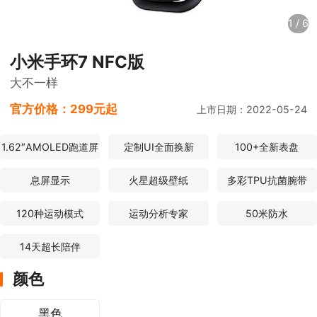
1
/
6
小米手环7 NFC版
大不一样
官方价格：
299元起
上市日期：2022-05-24
1.62″AMOLED跑道屏
定制UI全面换新
100+全新表盘
息屏显示
火星超级壁纸
多彩TPU抗菌腕带
120种运动模式
运动分析专家
50米防水
14天超长陪伴
颜色
黑色