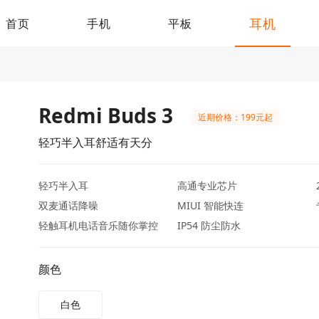
耳机
首页
手机
平板
Redmi Buds 3
近期价格：199元起
轻巧半入耳舒适有天分
轻巧半入耳
高通专业芯片
双麦通话降噪
MIUI 智能快连
轻触耳机电话音乐随你掌控
IP54 防尘防水
颜色
白色