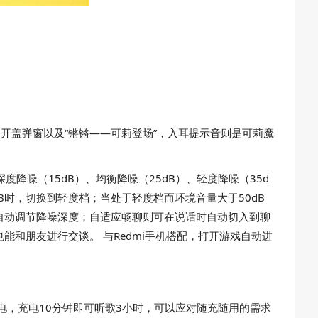
的可莉开盖弹窗以及“锵锵——可莉登场”，入耳提示音则是可莉魔
有深度降噪（15dB）、均衡降噪（25dB）、轻度降噪（35d
B时，切换到轻度档；当处于轻度档而环境音量大于50dB
自动调节降噪深度；自适应畅聊则可在说话时自动切入到聊
和朋友进行交谈。 与Redmi手机搭配，打开游戏自动进
快速充电，充电10分钟即可听歌3小时，可以应对随充随用的需求